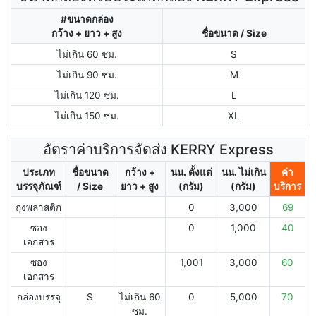
#ขนาดกล่อง
กว้าง + ยาว + สูง
ชื่อขนาด / Size
ไม่เกิน 60 ซม.
S
ไม่เกิน 90 ซม.
M
ไม่เกิน 120 ซม.
L
ไม่เกิน 150 ซม.
XL
อัตราค่าบริการจัดส่ง KERRY Express
ประเภท
ชื่อขนาด
กว้าง +
นน. ตั้งแต่
นน. ไม่เกิน
ค่า
บรรจุภัณฑ์
/ Size
ยาว + สูง
(กรัม)
(กรัม)
บริการ
ถุงพลาสติก
0
3,000
69
ซอง
0
1,000
40
เอกสาร
ซอง
1,001
3,000
60
เอกสาร
กล่องบรรจุ
S
ไม่เกิน 60
0
5,000
70
ซม.