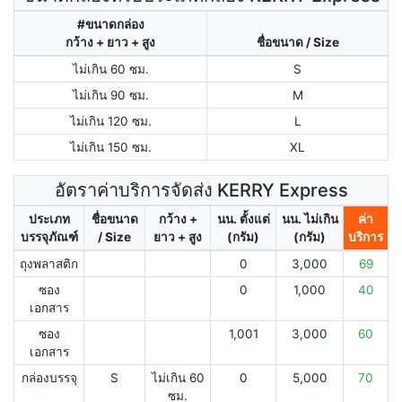
#ขนาดกล่อง
กว้าง + ยาว + สูง
ชื่อขนาด / Size
ไม่เกิน 60 ซม.
S
ไม่เกิน 90 ซม.
M
ไม่เกิน 120 ซม.
L
ไม่เกิน 150 ซม.
XL
อัตราค่าบริการจัดส่ง KERRY Express
ประเภท
ชื่อขนาด
กว้าง +
นน. ตั้งแต่
นน. ไม่เกิน
ค่า
บรรจุภัณฑ์
/ Size
ยาว + สูง
(กรัม)
(กรัม)
บริการ
ถุงพลาสติก
0
3,000
69
ซอง
0
1,000
40
เอกสาร
ซอง
1,001
3,000
60
เอกสาร
กล่องบรรจุ
S
ไม่เกิน 60
0
5,000
70
ซม.