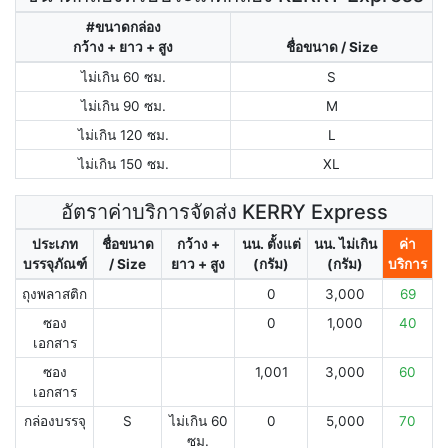
#ขนาดกล่อง
กว้าง + ยาว + สูง
ชื่อขนาด / Size
ไม่เกิน 60 ซม.
S
ไม่เกิน 90 ซม.
M
ไม่เกิน 120 ซม.
L
ไม่เกิน 150 ซม.
XL
อัตราค่าบริการจัดส่ง KERRY Express
ประเภท
ชื่อขนาด
กว้าง +
นน. ตั้งแต่
นน. ไม่เกิน
ค่า
บรรจุภัณฑ์
/ Size
ยาว + สูง
(กรัม)
(กรัม)
บริการ
ถุงพลาสติก
0
3,000
69
ซอง
0
1,000
40
เอกสาร
ซอง
1,001
3,000
60
เอกสาร
กล่องบรรจุ
S
ไม่เกิน 60
0
5,000
70
ซม.