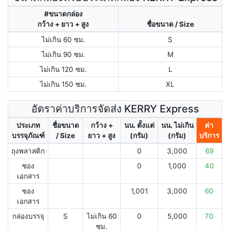
#ขนาดกล่อง
กว้าง + ยาว + สูง
ชื่อขนาด / Size
ไม่เกิน 60 ซม.
S
ไม่เกิน 90 ซม.
M
ไม่เกิน 120 ซม.
L
ไม่เกิน 150 ซม.
XL
อัตราค่าบริการจัดส่ง KERRY Express
ประเภท
ชื่อขนาด
กว้าง +
นน. ตั้งแต่
นน. ไม่เกิน
ค่า
บรรจุภัณฑ์
/ Size
ยาว + สูง
(กรัม)
(กรัม)
บริการ
ถุงพลาสติก
0
3,000
69
ซอง
0
1,000
40
เอกสาร
ซอง
1,001
3,000
60
เอกสาร
กล่องบรรจุ
S
ไม่เกิน 60
0
5,000
70
ซม.