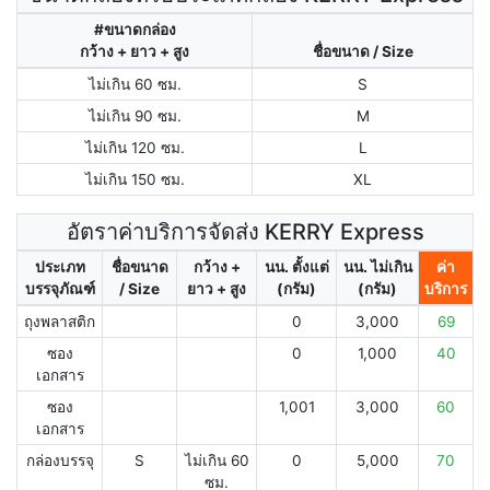
#ขนาดกล่อง
กว้าง + ยาว + สูง
ชื่อขนาด / Size
ไม่เกิน 60 ซม.
S
ไม่เกิน 90 ซม.
M
ไม่เกิน 120 ซม.
L
ไม่เกิน 150 ซม.
XL
อัตราค่าบริการจัดส่ง KERRY Express
ประเภท
ชื่อขนาด
กว้าง +
นน. ตั้งแต่
นน. ไม่เกิน
ค่า
บรรจุภัณฑ์
/ Size
ยาว + สูง
(กรัม)
(กรัม)
บริการ
ถุงพลาสติก
0
3,000
69
ซอง
0
1,000
40
เอกสาร
ซอง
1,001
3,000
60
เอกสาร
กล่องบรรจุ
S
ไม่เกิน 60
0
5,000
70
ซม.