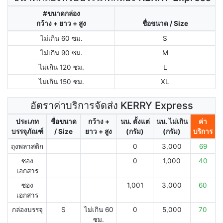
#ขนาดกล่อง
กว้าง + ยาว + สูง
ชื่อขนาด / Size
ไม่เกิน 60 ซม.
S
ไม่เกิน 90 ซม.
M
ไม่เกิน 120 ซม.
L
ไม่เกิน 150 ซม.
XL
อัตราค่าบริการจัดส่ง KERRY Express
ประเภท
ชื่อขนาด
กว้าง +
นน. ตั้งแต่
นน. ไม่เกิน
ค่า
บรรจุภัณฑ์
/ Size
ยาว + สูง
(กรัม)
(กรัม)
บริการ
ถุงพลาสติก
0
3,000
69
ซอง
0
1,000
40
เอกสาร
ซอง
1,001
3,000
60
เอกสาร
กล่องบรรจุ
S
ไม่เกิน 60
0
5,000
70
ซม.