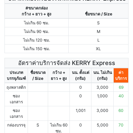
#ขนาดกล่อง
กว้าง + ยาว + สูง
ชื่อขนาด / Size
ไม่เกิน 60 ซม.
S
ไม่เกิน 90 ซม.
M
ไม่เกิน 120 ซม.
L
ไม่เกิน 150 ซม.
XL
อัตราค่าบริการจัดส่ง KERRY Express
ประเภท
ชื่อขนาด
กว้าง +
นน. ตั้งแต่
นน. ไม่เกิน
ค่า
บรรจุภัณฑ์
/ Size
ยาว + สูง
(กรัม)
(กรัม)
บริการ
ถุงพลาสติก
0
3,000
69
ซอง
0
1,000
40
เอกสาร
ซอง
1,001
3,000
60
เอกสาร
กล่องบรรจุ
S
ไม่เกิน 60
0
5,000
70
ซม.