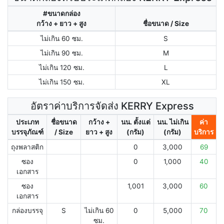
#ขนาดกล่อง
กว้าง + ยาว + สูง
ชื่อขนาด / Size
ไม่เกิน 60 ซม.
S
ไม่เกิน 90 ซม.
M
ไม่เกิน 120 ซม.
L
ไม่เกิน 150 ซม.
XL
อัตราค่าบริการจัดส่ง KERRY Express
ประเภท
ชื่อขนาด
กว้าง +
นน. ตั้งแต่
นน. ไม่เกิน
ค่า
บรรจุภัณฑ์
/ Size
ยาว + สูง
(กรัม)
(กรัม)
บริการ
ถุงพลาสติก
0
3,000
69
ซอง
0
1,000
40
เอกสาร
ซอง
1,001
3,000
60
เอกสาร
กล่องบรรจุ
S
ไม่เกิน 60
0
5,000
70
ซม.