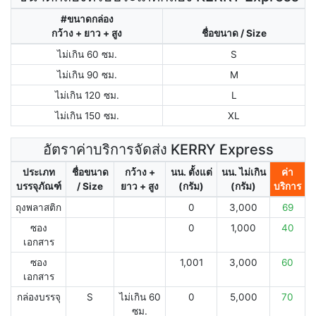
#ขนาดกล่อง
กว้าง + ยาว + สูง
ชื่อขนาด / Size
ไม่เกิน 60 ซม.
S
ไม่เกิน 90 ซม.
M
ไม่เกิน 120 ซม.
L
ไม่เกิน 150 ซม.
XL
อัตราค่าบริการจัดส่ง KERRY Express
ประเภท
ชื่อขนาด
กว้าง +
นน. ตั้งแต่
นน. ไม่เกิน
ค่า
บรรจุภัณฑ์
/ Size
ยาว + สูง
(กรัม)
(กรัม)
บริการ
ถุงพลาสติก
0
3,000
69
ซอง
0
1,000
40
เอกสาร
ซอง
1,001
3,000
60
เอกสาร
กล่องบรรจุ
S
ไม่เกิน 60
0
5,000
70
ซม.