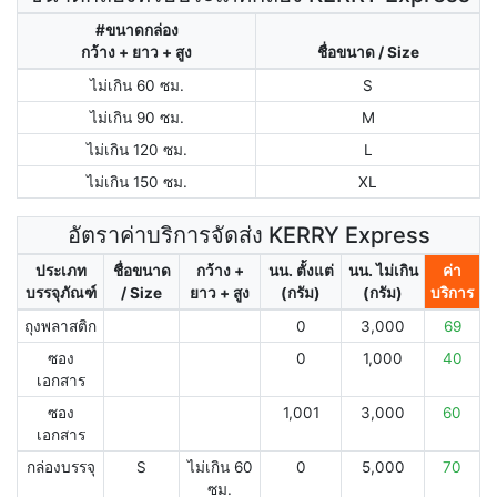
#ขนาดกล่อง
กว้าง + ยาว + สูง
ชื่อขนาด / Size
ไม่เกิน 60 ซม.
S
ไม่เกิน 90 ซม.
M
ไม่เกิน 120 ซม.
L
ไม่เกิน 150 ซม.
XL
อัตราค่าบริการจัดส่ง KERRY Express
ประเภท
ชื่อขนาด
กว้าง +
นน. ตั้งแต่
นน. ไม่เกิน
ค่า
บรรจุภัณฑ์
/ Size
ยาว + สูง
(กรัม)
(กรัม)
บริการ
ถุงพลาสติก
0
3,000
69
ซอง
0
1,000
40
เอกสาร
ซอง
1,001
3,000
60
เอกสาร
กล่องบรรจุ
S
ไม่เกิน 60
0
5,000
70
ซม.