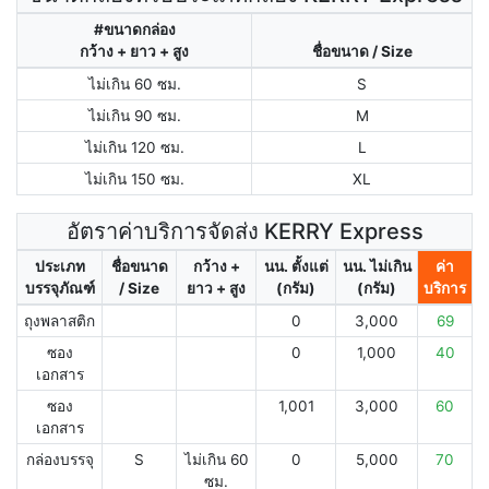
#ขนาดกล่อง
กว้าง + ยาว + สูง
ชื่อขนาด / Size
ไม่เกิน 60 ซม.
S
ไม่เกิน 90 ซม.
M
ไม่เกิน 120 ซม.
L
ไม่เกิน 150 ซม.
XL
อัตราค่าบริการจัดส่ง KERRY Express
ประเภท
ชื่อขนาด
กว้าง +
นน. ตั้งแต่
นน. ไม่เกิน
ค่า
บรรจุภัณฑ์
/ Size
ยาว + สูง
(กรัม)
(กรัม)
บริการ
ถุงพลาสติก
0
3,000
69
ซอง
0
1,000
40
เอกสาร
ซอง
1,001
3,000
60
เอกสาร
กล่องบรรจุ
S
ไม่เกิน 60
0
5,000
70
ซม.