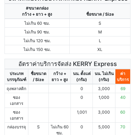
#ขนาดกล่อง
กว้าง + ยาว + สูง
ชื่อขนาด / Size
ไม่เกิน 60 ซม.
S
ไม่เกิน 90 ซม.
M
ไม่เกิน 120 ซม.
L
ไม่เกิน 150 ซม.
XL
อัตราค่าบริการจัดส่ง KERRY Express
ประเภท
ชื่อขนาด
กว้าง +
นน. ตั้งแต่
นน. ไม่เกิน
ค่า
บรรจุภัณฑ์
/ Size
ยาว + สูง
(กรัม)
(กรัม)
บริการ
ถุงพลาสติก
0
3,000
69
ซอง
0
1,000
40
เอกสาร
ซอง
1,001
3,000
60
เอกสาร
กล่องบรรจุ
S
ไม่เกิน 60
0
5,000
70
ซม.