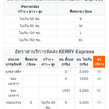
#ขนาดกล่อง
กว้าง + ยาว + สูง
ชื่อขนาด / Size
ไม่เกิน 60 ซม.
S
ไม่เกิน 90 ซม.
M
ไม่เกิน 120 ซม.
L
ไม่เกิน 150 ซม.
XL
อัตราค่าบริการจัดส่ง KERRY Express
ประเภท
ชื่อขนาด
กว้าง +
นน. ตั้งแต่
นน. ไม่เกิน
ค่า
บรรจุภัณฑ์
/ Size
ยาว + สูง
(กรัม)
(กรัม)
บริการ
ถุงพลาสติก
0
3,000
69
ซอง
0
1,000
40
เอกสาร
ซอง
1,001
3,000
60
เอกสาร
กล่องบรรจุ
S
ไม่เกิน 60
0
5,000
70
ซม.