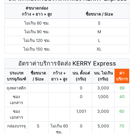
#ขนาดกล่อง
กว้าง + ยาว + สูง
ชื่อขนาด / Size
ไม่เกิน 60 ซม.
S
ไม่เกิน 90 ซม.
M
ไม่เกิน 120 ซม.
L
ไม่เกิน 150 ซม.
XL
อัตราค่าบริการจัดส่ง KERRY Express
ประเภท
ชื่อขนาด
กว้าง +
นน. ตั้งแต่
นน. ไม่เกิน
ค่า
บรรจุภัณฑ์
/ Size
ยาว + สูง
(กรัม)
(กรัม)
บริการ
ถุงพลาสติก
0
3,000
69
ซอง
0
1,000
40
เอกสาร
ซอง
1,001
3,000
60
เอกสาร
กล่องบรรจุ
S
ไม่เกิน 60
0
5,000
70
ซม.