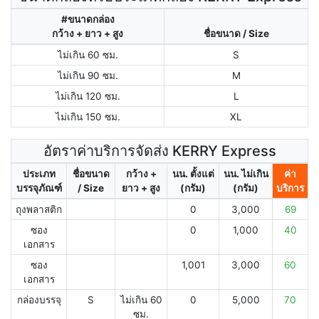
#ขนาดกล่อง
กว้าง + ยาว + สูง
ชื่อขนาด / Size
ไม่เกิน 60 ซม.
S
ไม่เกิน 90 ซม.
M
ไม่เกิน 120 ซม.
L
ไม่เกิน 150 ซม.
XL
อัตราค่าบริการจัดส่ง KERRY Express
ประเภท
ชื่อขนาด
กว้าง +
นน. ตั้งแต่
นน. ไม่เกิน
ค่า
บรรจุภัณฑ์
/ Size
ยาว + สูง
(กรัม)
(กรัม)
บริการ
ถุงพลาสติก
0
3,000
69
ซอง
0
1,000
40
เอกสาร
ซอง
1,001
3,000
60
เอกสาร
กล่องบรรจุ
S
ไม่เกิน 60
0
5,000
70
ซม.