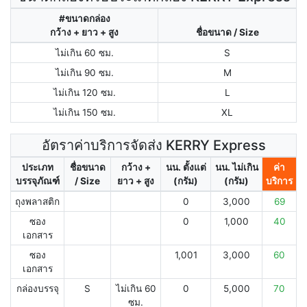
#ขนาดกล่อง
กว้าง + ยาว + สูง
ชื่อขนาด / Size
ไม่เกิน 60 ซม.
S
ไม่เกิน 90 ซม.
M
ไม่เกิน 120 ซม.
L
ไม่เกิน 150 ซม.
XL
อัตราค่าบริการจัดส่ง KERRY Express
ประเภท
ชื่อขนาด
กว้าง +
นน. ตั้งแต่
นน. ไม่เกิน
ค่า
บรรจุภัณฑ์
/ Size
ยาว + สูง
(กรัม)
(กรัม)
บริการ
ถุงพลาสติก
0
3,000
69
ซอง
0
1,000
40
เอกสาร
ซอง
1,001
3,000
60
เอกสาร
กล่องบรรจุ
S
ไม่เกิน 60
0
5,000
70
ซม.