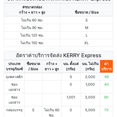
#ขนาดกล่อง
กว้าง + ยาว + สูง
ชื่อขนาด / Size
ไม่เกิน 60 ซม.
S
ไม่เกิน 90 ซม.
M
ไม่เกิน 120 ซม.
L
ไม่เกิน 150 ซม.
XL
อัตราค่าบริการจัดส่ง KERRY Express
ประเภท
ชื่อขนาด
กว้าง +
นน. ตั้งแต่
นน. ไม่เกิน
ค่า
บรรจุภัณฑ์
/ Size
ยาว + สูง
(กรัม)
(กรัม)
บริการ
ถุงพลาสติก
0
3,000
69
ซอง
0
1,000
40
เอกสาร
ซอง
1,001
3,000
60
เอกสาร
กล่องบรรจุ
S
ไม่เกิน 60
0
5,000
70
ซม.