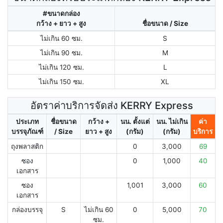
#ขนาดกล่อง
กว้าง + ยาว + สูง
ชื่อขนาด / Size
ไม่เกิน 60 ซม.
S
ไม่เกิน 90 ซม.
M
ไม่เกิน 120 ซม.
L
ไม่เกิน 150 ซม.
XL
อัตราค่าบริการจัดส่ง KERRY Express
ประเภท
ชื่อขนาด
กว้าง +
นน. ตั้งแต่
นน. ไม่เกิน
ค่า
บรรจุภัณฑ์
/ Size
ยาว + สูง
(กรัม)
(กรัม)
บริการ
ถุงพลาสติก
0
3,000
69
ซอง
0
1,000
40
เอกสาร
ซอง
1,001
3,000
60
เอกสาร
กล่องบรรจุ
S
ไม่เกิน 60
0
5,000
70
ซม.