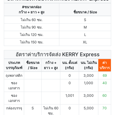
#ขนาดกล่อง
กว้าง + ยาว + สูง
ชื่อขนาด / Size
ไม่เกิน 60 ซม.
S
ไม่เกิน 90 ซม.
M
ไม่เกิน 120 ซม.
L
ไม่เกิน 150 ซม.
XL
อัตราค่าบริการจัดส่ง KERRY Express
ประเภท
ชื่อขนาด
กว้าง +
นน. ตั้งแต่
นน. ไม่เกิน
ค่า
บรรจุภัณฑ์
/ Size
ยาว + สูง
(กรัม)
(กรัม)
บริการ
ถุงพลาสติก
0
3,000
69
ซอง
0
1,000
40
เอกสาร
ซอง
1,001
3,000
60
เอกสาร
กล่องบรรจุ
S
ไม่เกิน 60
0
5,000
70
ซม.