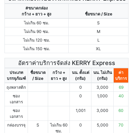
#ขนาดกล่อง
กว้าง + ยาว + สูง
ชื่อขนาด / Size
ไม่เกิน 60 ซม.
S
ไม่เกิน 90 ซม.
M
ไม่เกิน 120 ซม.
L
ไม่เกิน 150 ซม.
XL
อัตราค่าบริการจัดส่ง KERRY Express
ประเภท
ชื่อขนาด
กว้าง +
นน. ตั้งแต่
นน. ไม่เกิน
ค่า
บรรจุภัณฑ์
/ Size
ยาว + สูง
(กรัม)
(กรัม)
บริการ
ถุงพลาสติก
0
3,000
69
ซอง
0
1,000
40
เอกสาร
ซอง
1,001
3,000
60
เอกสาร
กล่องบรรจุ
S
ไม่เกิน 60
0
5,000
70
ซม.