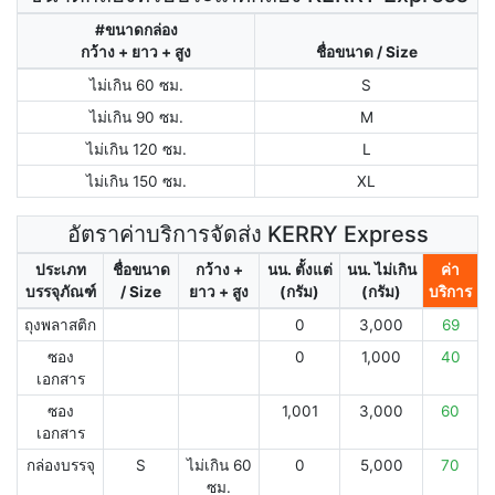
#ขนาดกล่อง
กว้าง + ยาว + สูง
ชื่อขนาด / Size
ไม่เกิน 60 ซม.
S
ไม่เกิน 90 ซม.
M
ไม่เกิน 120 ซม.
L
ไม่เกิน 150 ซม.
XL
อัตราค่าบริการจัดส่ง KERRY Express
ประเภท
ชื่อขนาด
กว้าง +
นน. ตั้งแต่
นน. ไม่เกิน
ค่า
บรรจุภัณฑ์
/ Size
ยาว + สูง
(กรัม)
(กรัม)
บริการ
ถุงพลาสติก
0
3,000
69
ซอง
0
1,000
40
เอกสาร
ซอง
1,001
3,000
60
เอกสาร
กล่องบรรจุ
S
ไม่เกิน 60
0
5,000
70
ซม.