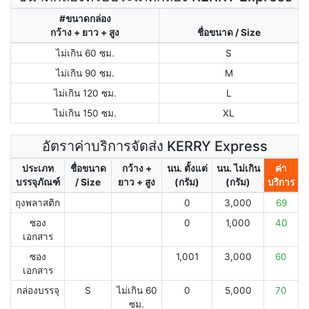
#ขนาดกล่อง
กว้าง + ยาว + สูง
ชื่อขนาด / Size
ไม่เกิน 60 ซม.
S
ไม่เกิน 90 ซม.
M
ไม่เกิน 120 ซม.
L
ไม่เกิน 150 ซม.
XL
อัตราค่าบริการจัดส่ง KERRY Express
ประเภท
ชื่อขนาด
กว้าง +
นน. ตั้งแต่
นน. ไม่เกิน
ค่า
บรรจุภัณฑ์
/ Size
ยาว + สูง
(กรัม)
(กรัม)
บริการ
ถุงพลาสติก
0
3,000
69
ซอง
0
1,000
40
เอกสาร
ซอง
1,001
3,000
60
เอกสาร
กล่องบรรจุ
S
ไม่เกิน 60
0
5,000
70
ซม.