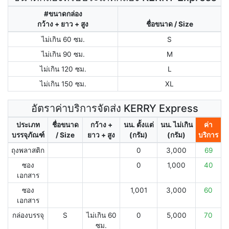
#ขนาดกล่อง
กว้าง + ยาว + สูง
ชื่อขนาด / Size
ไม่เกิน 60 ซม.
S
ไม่เกิน 90 ซม.
M
ไม่เกิน 120 ซม.
L
ไม่เกิน 150 ซม.
XL
อัตราค่าบริการจัดส่ง KERRY Express
ประเภท
ชื่อขนาด
กว้าง +
นน. ตั้งแต่
นน. ไม่เกิน
ค่า
บรรจุภัณฑ์
/ Size
ยาว + สูง
(กรัม)
(กรัม)
บริการ
ถุงพลาสติก
0
3,000
69
ซอง
0
1,000
40
เอกสาร
ซอง
1,001
3,000
60
เอกสาร
กล่องบรรจุ
S
ไม่เกิน 60
0
5,000
70
ซม.