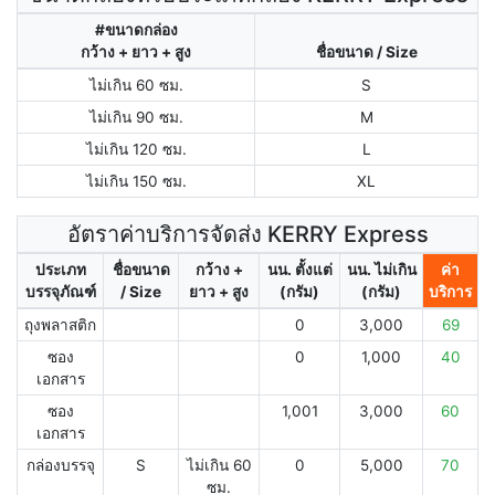
#ขนาดกล่อง
กว้าง + ยาว + สูง
ชื่อขนาด / Size
ไม่เกิน 60 ซม.
S
ไม่เกิน 90 ซม.
M
ไม่เกิน 120 ซม.
L
ไม่เกิน 150 ซม.
XL
อัตราค่าบริการจัดส่ง KERRY Express
ประเภท
ชื่อขนาด
กว้าง +
นน. ตั้งแต่
นน. ไม่เกิน
ค่า
บรรจุภัณฑ์
/ Size
ยาว + สูง
(กรัม)
(กรัม)
บริการ
ถุงพลาสติก
0
3,000
69
ซอง
0
1,000
40
เอกสาร
ซอง
1,001
3,000
60
เอกสาร
กล่องบรรจุ
S
ไม่เกิน 60
0
5,000
70
ซม.