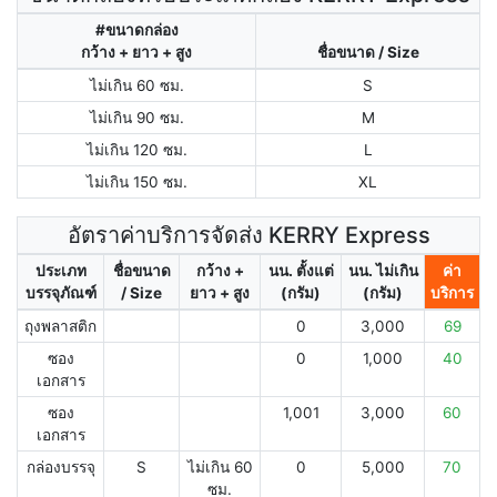
#ขนาดกล่อง
กว้าง + ยาว + สูง
ชื่อขนาด / Size
ไม่เกิน 60 ซม.
S
ไม่เกิน 90 ซม.
M
ไม่เกิน 120 ซม.
L
ไม่เกิน 150 ซม.
XL
อัตราค่าบริการจัดส่ง KERRY Express
ประเภท
ชื่อขนาด
กว้าง +
นน. ตั้งแต่
นน. ไม่เกิน
ค่า
บรรจุภัณฑ์
/ Size
ยาว + สูง
(กรัม)
(กรัม)
บริการ
ถุงพลาสติก
0
3,000
69
ซอง
0
1,000
40
เอกสาร
ซอง
1,001
3,000
60
เอกสาร
กล่องบรรจุ
S
ไม่เกิน 60
0
5,000
70
ซม.