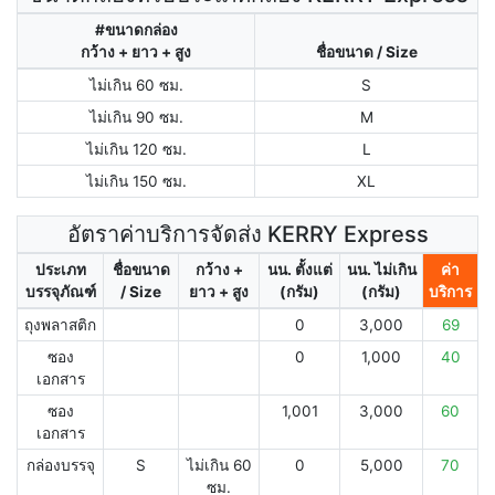
#ขนาดกล่อง
กว้าง + ยาว + สูง
ชื่อขนาด / Size
ไม่เกิน 60 ซม.
S
ไม่เกิน 90 ซม.
M
ไม่เกิน 120 ซม.
L
ไม่เกิน 150 ซม.
XL
อัตราค่าบริการจัดส่ง KERRY Express
ประเภท
ชื่อขนาด
กว้าง +
นน. ตั้งแต่
นน. ไม่เกิน
ค่า
บรรจุภัณฑ์
/ Size
ยาว + สูง
(กรัม)
(กรัม)
บริการ
ถุงพลาสติก
0
3,000
69
ซอง
0
1,000
40
เอกสาร
ซอง
1,001
3,000
60
เอกสาร
กล่องบรรจุ
S
ไม่เกิน 60
0
5,000
70
ซม.