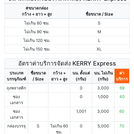
#ขนาดกล่อง
กว้าง + ยาว + สูง
ชื่อขนาด / Size
ไม่เกิน 60 ซม.
S
ไม่เกิน 90 ซม.
M
ไม่เกิน 120 ซม.
L
ไม่เกิน 150 ซม.
XL
อัตราค่าบริการจัดส่ง KERRY Express
ประเภท
ชื่อขนาด
กว้าง +
นน. ตั้งแต่
นน. ไม่เกิน
ค่า
บรรจุภัณฑ์
/ Size
ยาว + สูง
(กรัม)
(กรัม)
บริการ
ถุงพลาสติก
0
3,000
69
ซอง
0
1,000
40
เอกสาร
ซอง
1,001
3,000
60
เอกสาร
กล่องบรรจุ
S
ไม่เกิน 60
0
5,000
70
ซม.