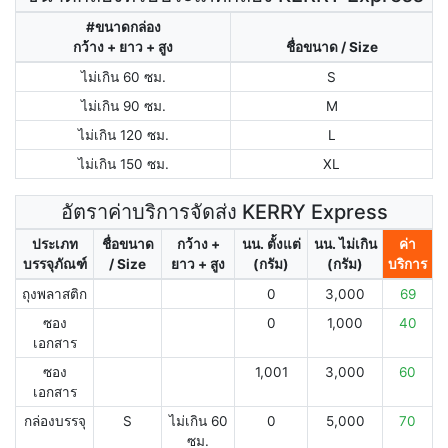
#ขนาดกล่อง
กว้าง + ยาว + สูง
ชื่อขนาด / Size
ไม่เกิน 60 ซม.
S
ไม่เกิน 90 ซม.
M
ไม่เกิน 120 ซม.
L
ไม่เกิน 150 ซม.
XL
อัตราค่าบริการจัดส่ง KERRY Express
ประเภท
ชื่อขนาด
กว้าง +
นน. ตั้งแต่
นน. ไม่เกิน
ค่า
บรรจุภัณฑ์
/ Size
ยาว + สูง
(กรัม)
(กรัม)
บริการ
ถุงพลาสติก
0
3,000
69
ซอง
0
1,000
40
เอกสาร
ซอง
1,001
3,000
60
เอกสาร
กล่องบรรจุ
S
ไม่เกิน 60
0
5,000
70
ซม.