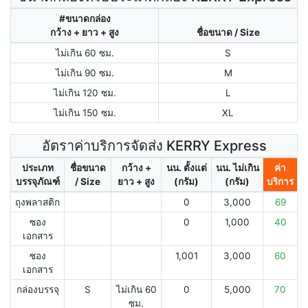
#ขนาดกล่อง
กว้าง + ยาว + สูง
ชื่อขนาด / Size
ไม่เกิน 60 ซม.
S
ไม่เกิน 90 ซม.
M
ไม่เกิน 120 ซม.
L
ไม่เกิน 150 ซม.
XL
อัตราค่าบริการจัดส่ง KERRY Express
ประเภท
ชื่อขนาด
กว้าง +
นน. ตั้งแต่
นน. ไม่เกิน
ค่า
บรรจุภัณฑ์
/ Size
ยาว + สูง
(กรัม)
(กรัม)
บริการ
ถุงพลาสติก
0
3,000
69
ซอง
0
1,000
40
เอกสาร
ซอง
1,001
3,000
60
เอกสาร
กล่องบรรจุ
S
ไม่เกิน 60
0
5,000
70
ซม.