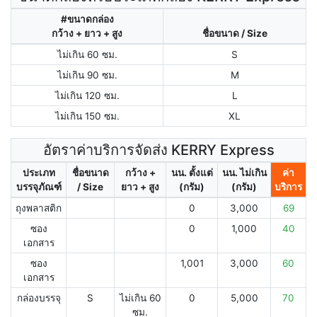
#ขนาดกล่อง
กว้าง + ยาว + สูง
ชื่อขนาด / Size
ไม่เกิน 60 ซม.
S
ไม่เกิน 90 ซม.
M
ไม่เกิน 120 ซม.
L
ไม่เกิน 150 ซม.
XL
อัตราค่าบริการจัดส่ง KERRY Express
ประเภท
ชื่อขนาด
กว้าง +
นน. ตั้งแต่
นน. ไม่เกิน
ค่า
บรรจุภัณฑ์
/ Size
ยาว + สูง
(กรัม)
(กรัม)
บริการ
ถุงพลาสติก
0
3,000
69
ซอง
0
1,000
40
เอกสาร
ซอง
1,001
3,000
60
เอกสาร
กล่องบรรจุ
S
ไม่เกิน 60
0
5,000
70
ซม.