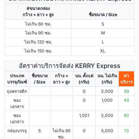
#ขนาดกล่อง
กว้าง + ยาว + สูง
ชื่อขนาด / Size
ไม่เกิน 60 ซม.
S
ไม่เกิน 90 ซม.
M
ไม่เกิน 120 ซม.
L
ไม่เกิน 150 ซม.
XL
อัตราค่าบริการจัดส่ง KERRY Express
ประเภท
ชื่อขนาด
กว้าง +
นน. ตั้งแต่
นน. ไม่เกิน
ค่า
บรรจุภัณฑ์
/ Size
ยาว + สูง
(กรัม)
(กรัม)
บริการ
ถุงพลาสติก
0
3,000
69
ซอง
0
1,000
40
เอกสาร
ซอง
1,001
3,000
60
เอกสาร
กล่องบรรจุ
S
ไม่เกิน 60
0
5,000
70
ซม.