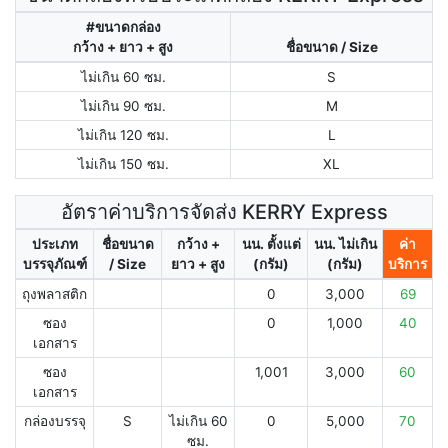
#ขนาดกล่อง
กว้าง + ยาว + สูง
ชื่อขนาด / Size
ไม่เกิน 60 ซม.
S
ไม่เกิน 90 ซม.
M
ไม่เกิน 120 ซม.
L
ไม่เกิน 150 ซม.
XL
อัตราค่าบริการจัดส่ง KERRY Express
ประเภท
ชื่อขนาด
กว้าง +
นน. ตั้งแต่
นน. ไม่เกิน
ค่า
บรรจุภัณฑ์
/ Size
ยาว + สูง
(กรัม)
(กรัม)
บริการ
ถุงพลาสติก
0
3,000
69
ซอง
0
1,000
40
เอกสาร
ซอง
1,001
3,000
60
เอกสาร
กล่องบรรจุ
S
ไม่เกิน 60
0
5,000
70
ซม.