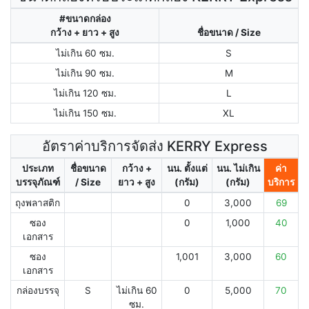
#ขนาดกล่อง
กว้าง + ยาว + สูง
ชื่อขนาด / Size
ไม่เกิน 60 ซม.
S
ไม่เกิน 90 ซม.
M
ไม่เกิน 120 ซม.
L
ไม่เกิน 150 ซม.
XL
อัตราค่าบริการจัดส่ง KERRY Express
ประเภท
ชื่อขนาด
กว้าง +
นน. ตั้งแต่
นน. ไม่เกิน
ค่า
บรรจุภัณฑ์
/ Size
ยาว + สูง
(กรัม)
(กรัม)
บริการ
ถุงพลาสติก
0
3,000
69
ซอง
0
1,000
40
เอกสาร
ซอง
1,001
3,000
60
เอกสาร
กล่องบรรจุ
S
ไม่เกิน 60
0
5,000
70
ซม.