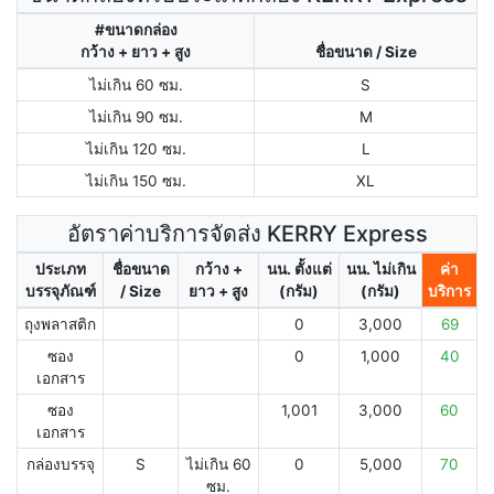
#ขนาดกล่อง
กว้าง + ยาว + สูง
ชื่อขนาด / Size
ไม่เกิน 60 ซม.
S
ไม่เกิน 90 ซม.
M
ไม่เกิน 120 ซม.
L
ไม่เกิน 150 ซม.
XL
อัตราค่าบริการจัดส่ง KERRY Express
ประเภท
ชื่อขนาด
กว้าง +
นน. ตั้งแต่
นน. ไม่เกิน
ค่า
บรรจุภัณฑ์
/ Size
ยาว + สูง
(กรัม)
(กรัม)
บริการ
ถุงพลาสติก
0
3,000
69
ซอง
0
1,000
40
เอกสาร
ซอง
1,001
3,000
60
เอกสาร
กล่องบรรจุ
S
ไม่เกิน 60
0
5,000
70
ซม.