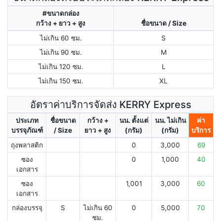
#ขนาดกล่อง
กว้าง + ยาว + สูง
ชื่อขนาด / Size
ไม่เกิน 60 ซม.
S
ไม่เกิน 90 ซม.
M
ไม่เกิน 120 ซม.
L
ไม่เกิน 150 ซม.
XL
อัตราค่าบริการจัดส่ง KERRY Express
ประเภท
ชื่อขนาด
กว้าง +
นน. ตั้งแต่
นน. ไม่เกิน
ค่า
บรรจุภัณฑ์
/ Size
ยาว + สูง
(กรัม)
(กรัม)
บริการ
ถุงพลาสติก
0
3,000
69
ซอง
0
1,000
40
เอกสาร
ซอง
1,001
3,000
60
เอกสาร
กล่องบรรจุ
S
ไม่เกิน 60
0
5,000
70
ซม.