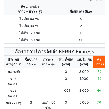
#ขนาดกล่อง
กว้าง + ยาว + สูง
ชื่อขนาด / Size
ไม่เกิน 60 ซม.
S
ไม่เกิน 90 ซม.
M
ไม่เกิน 120 ซม.
L
ไม่เกิน 150 ซม.
XL
อัตราค่าบริการจัดส่ง KERRY Express
ประเภท
ชื่อขนาด
กว้าง +
นน. ตั้งแต่
นน. ไม่เกิน
ค่า
บรรจุภัณฑ์
/ Size
ยาว + สูง
(กรัม)
(กรัม)
บริการ
ถุงพลาสติก
0
3,000
69
ซอง
0
1,000
40
เอกสาร
ซอง
1,001
3,000
60
เอกสาร
กล่องบรรจุ
S
ไม่เกิน 60
0
5,000
70
ซม.