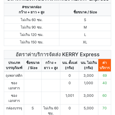
#ขนาดกล่อง
กว้าง + ยาว + สูง
ชื่อขนาด / Size
ไม่เกิน 60 ซม.
S
ไม่เกิน 90 ซม.
M
ไม่เกิน 120 ซม.
L
ไม่เกิน 150 ซม.
XL
อัตราค่าบริการจัดส่ง KERRY Express
ประเภท
ชื่อขนาด
กว้าง +
นน. ตั้งแต่
นน. ไม่เกิน
ค่า
บรรจุภัณฑ์
/ Size
ยาว + สูง
(กรัม)
(กรัม)
บริการ
ถุงพลาสติก
0
3,000
69
ซอง
0
1,000
40
เอกสาร
ซอง
1,001
3,000
60
เอกสาร
กล่องบรรจุ
S
ไม่เกิน 60
0
5,000
70
ซม.