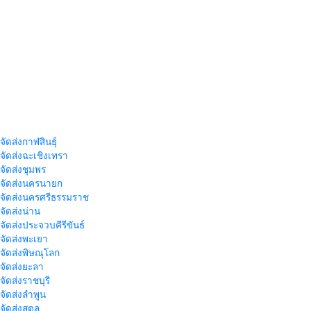
จัดส่งกาฬสินธุ์
าจัดส่งฉะเชิงเทรา
าจัดส่งชุมพร
าจัดส่งนครนายก
าจัดส่งนครศรีธรรมราช
าจัดส่งน่าน
าจัดส่งประจวบคีรีขันธ์
าจัดส่งพะเยา
าจัดส่งพิษณุโลก
าจัดส่งยะลา
จัดส่งราชบุรี
าจัดส่งลำพูน
าจัดส่งสตูล