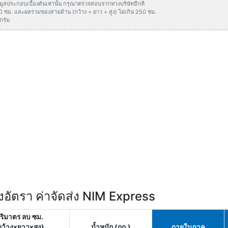
ข้อมูลประกอบเบื้องต้นเท่านั้น กรุณาตรวจสอบจากทางบริษัทอีกที
50 ซม. และผลรวมของสามด้าน (กว้าง + ยาว + สูง) ไม่เกิน 250 ซม.
กรัม
อัตรา ค่าจัดส่ง NIM Express
ริมาตร ลบ ซม.
กว้างxยาวxสูง)
น้ำหนัก (กก.)
ภายในภาค