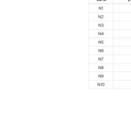
N1
N2
N3
N4
N5
N6
N7
N8
N9
N10