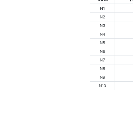
N1
N2
N3
N4
N5
N6
N7
N8
N9
N10