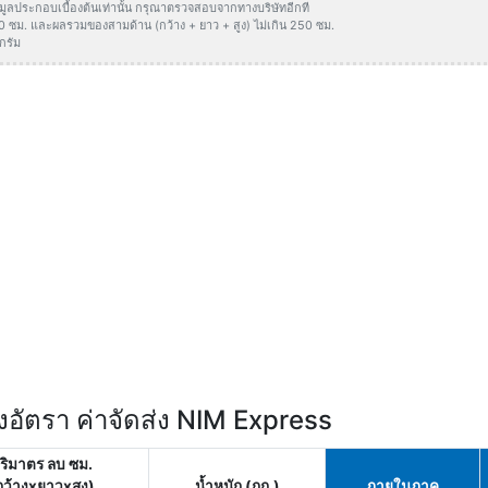
ข้อมูลประกอบเบื้องต้นเท่านั้น กรุณาตรวจสอบจากทางบริษัทอีกที
50 ซม. และผลรวมของสามด้าน (กว้าง + ยาว + สูง) ไม่เกิน 250 ซม.
กรัม
อัตรา ค่าจัดส่ง NIM Express
ริมาตร ลบ ซม.
กว้างxยาวxสูง)
น้ำหนัก (กก.)
ภายในภาค