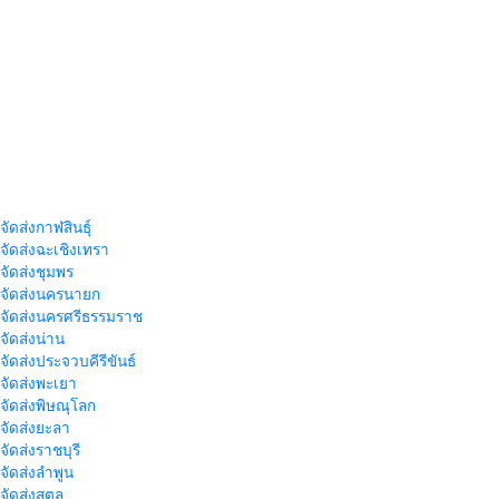
จัดส่งกาฬสินธุ์
าจัดส่งฉะเชิงเทรา
าจัดส่งชุมพร
าจัดส่งนครนายก
าจัดส่งนครศรีธรรมราช
าจัดส่งน่าน
าจัดส่งประจวบคีรีขันธ์
าจัดส่งพะเยา
าจัดส่งพิษณุโลก
าจัดส่งยะลา
จัดส่งราชบุรี
าจัดส่งลำพูน
าจัดส่งสตูล