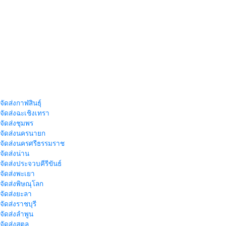
จัดส่งกาฬสินธุ์
าจัดส่งฉะเชิงเทรา
าจัดส่งชุมพร
าจัดส่งนครนายก
าจัดส่งนครศรีธรรมราช
าจัดส่งน่าน
าจัดส่งประจวบคีรีขันธ์
าจัดส่งพะเยา
าจัดส่งพิษณุโลก
าจัดส่งยะลา
จัดส่งราชบุรี
าจัดส่งลำพูน
าจัดส่งสตูล