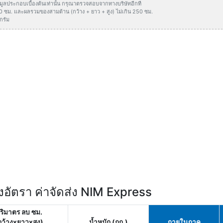
ข้อมูลประกอบเบื้องต้นเท่านั้น กรุณาตรวจสอบจากทางบริษัทอีกที
50 ซม. และผลรวมของสามด้าน (กว้าง + ยาว + สูง) ไม่เกิน 250 ซม.
กรัม
อัตรา ค่าจัดส่ง NIM Express
ริมาตร ลบ ซม.
กว้างxยาวxสูง)
น้ำหนัก (กก.)
ภายในภาค