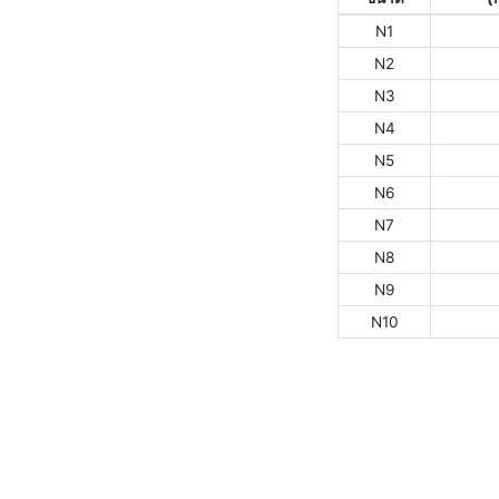
N1
N2
N3
N4
N5
N6
N7
N8
N9
N10