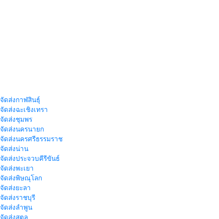
จัดส่งกาฬสินธุ์
าจัดส่งฉะเชิงเทรา
าจัดส่งชุมพร
าจัดส่งนครนายก
าจัดส่งนครศรีธรรมราช
าจัดส่งน่าน
าจัดส่งประจวบคีรีขันธ์
าจัดส่งพะเยา
าจัดส่งพิษณุโลก
าจัดส่งยะลา
จัดส่งราชบุรี
าจัดส่งลำพูน
าจัดส่งสตูล