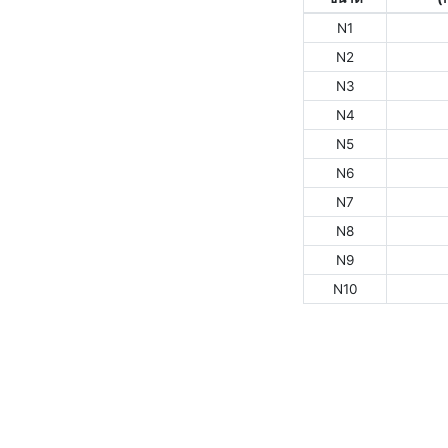
N1
N2
N3
N4
N5
N6
N7
N8
N9
N10