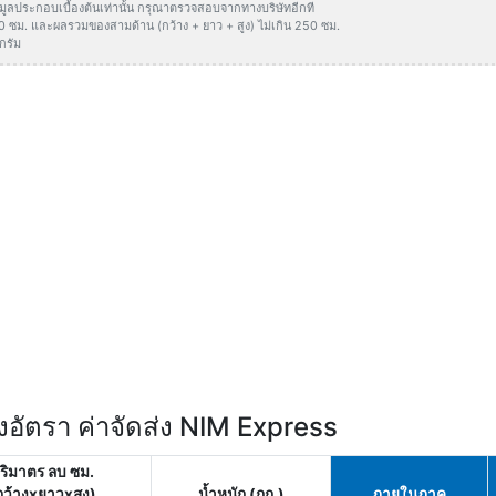
ข้อมูลประกอบเบื้องต้นเท่านั้น กรุณาตรวจสอบจากทางบริษัทอีกที
50 ซม. และผลรวมของสามด้าน (กว้าง + ยาว + สูง) ไม่เกิน 250 ซม.
กรัม
อัตรา ค่าจัดส่ง NIM Express
ริมาตร ลบ ซม.
กว้างxยาวxสูง)
น้ำหนัก (กก.)
ภายในภาค