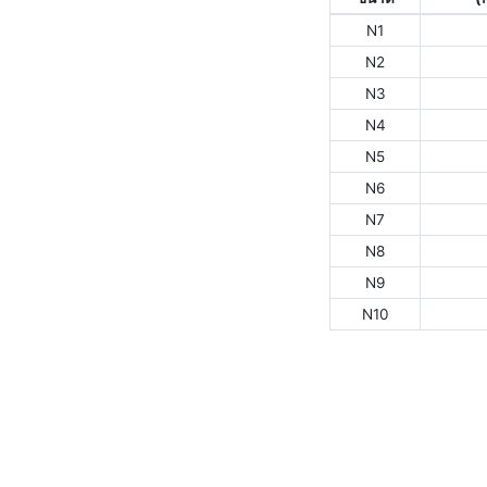
N1
N2
N3
N4
N5
N6
N7
N8
N9
N10