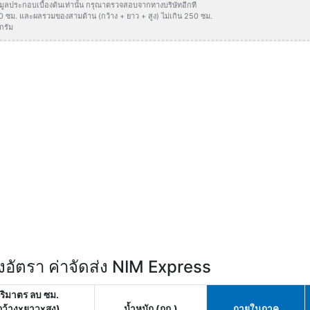
ข้อมูลประกอบเบื้องต้นเท่านั้น กรุณาตรวจสอบจากทางบริษัทอีกที
50 ซม. และผลรวมของสามด้าน (กว้าง + ยาว + สูง) ไม่เกิน 250 ซม.
กรัม
อัตรา ค่าจัดส่ง NIM Express
ริมาตร ลบ ซม.
กว้างxยาวxสูง)
น้ำหนัก (กก.)
ภายในภาค