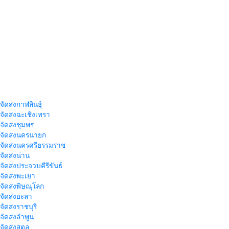
จัดส่งกาฬสินธุ์
าจัดส่งฉะเชิงเทรา
าจัดส่งชุมพร
าจัดส่งนครนายก
าจัดส่งนครศรีธรรมราช
าจัดส่งน่าน
าจัดส่งประจวบคีรีขันธ์
าจัดส่งพะเยา
าจัดส่งพิษณุโลก
าจัดส่งยะลา
จัดส่งราชบุรี
าจัดส่งลำพูน
าจัดส่งสตูล