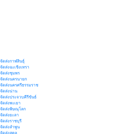
จัดส่งกาฬสินธุ์
าจัดส่งฉะเชิงเทรา
าจัดส่งชุมพร
าจัดส่งนครนายก
าจัดส่งนครศรีธรรมราช
าจัดส่งน่าน
าจัดส่งประจวบคีรีขันธ์
าจัดส่งพะเยา
าจัดส่งพิษณุโลก
าจัดส่งยะลา
จัดส่งราชบุรี
าจัดส่งลำพูน
าจัดส่งสตูล