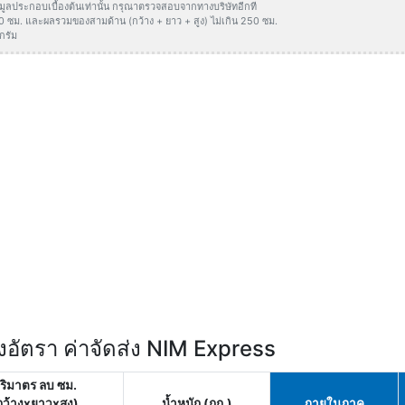
ข้อมูลประกอบเบื้องต้นเท่านั้น กรุณาตรวจสอบจากทางบริษัทอีกที
50 ซม. และผลรวมของสามด้าน (กว้าง + ยาว + สูง) ไม่เกิน 250 ซม.
กรัม
อัตรา ค่าจัดส่ง NIM Express
ริมาตร ลบ ซม.
กว้างxยาวxสูง)
น้ำหนัก (กก.)
ภายในภาค