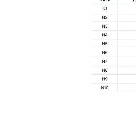
N1
N2
N3
N4
N5
N6
N7
N8
N9
N10