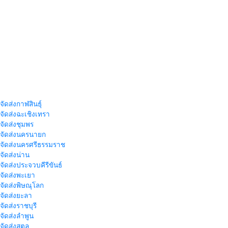
จัดส่งกาฬสินธุ์
าจัดส่งฉะเชิงเทรา
าจัดส่งชุมพร
าจัดส่งนครนายก
าจัดส่งนครศรีธรรมราช
าจัดส่งน่าน
าจัดส่งประจวบคีรีขันธ์
าจัดส่งพะเยา
าจัดส่งพิษณุโลก
าจัดส่งยะลา
จัดส่งราชบุรี
าจัดส่งลำพูน
าจัดส่งสตูล