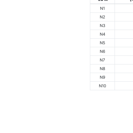
N1
N2
N3
N4
N5
N6
N7
N8
N9
N10