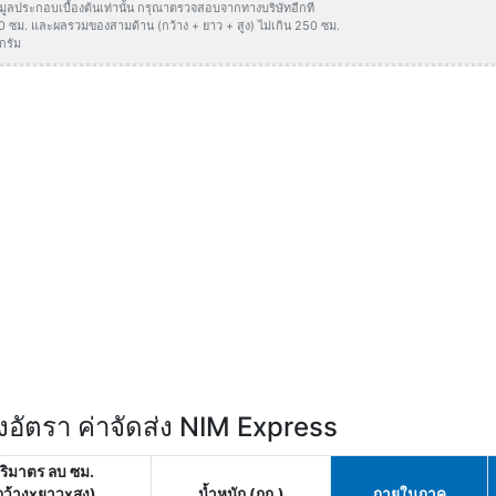
ข้อมูลประกอบเบื้องต้นเท่านั้น กรุณาตรวจสอบจากทางบริษัทอีกที
50 ซม. และผลรวมของสามด้าน (กว้าง + ยาว + สูง) ไม่เกิน 250 ซม.
กรัม
อัตรา ค่าจัดส่ง NIM Express
ริมาตร ลบ ซม.
กว้างxยาวxสูง)
น้ำหนัก (กก.)
ภายในภาค