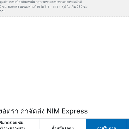
ข้อมูลประกอบเบื้องต้นเท่านั้น กรุณาตรวจสอบจากทางบริษัทอีกที
50 ซม. และผลรวมของสามด้าน (กว้าง + ยาว + สูง) ไม่เกิน 250 ซม.
กรัม
อัตรา ค่าจัดส่ง NIM Express
ริมาตร ลบ ซม.
กว้างxยาวxสูง)
น้ำหนัก (กก.)
ภายในภาค