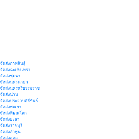
จัดส่งกาฬสินธุ์
าจัดส่งฉะเชิงเทรา
าจัดส่งชุมพร
าจัดส่งนครนายก
าจัดส่งนครศรีธรรมราช
าจัดส่งน่าน
าจัดส่งประจวบคีรีขันธ์
าจัดส่งพะเยา
าจัดส่งพิษณุโลก
าจัดส่งยะลา
จัดส่งราชบุรี
าจัดส่งลำพูน
าจัดส่งสตูล