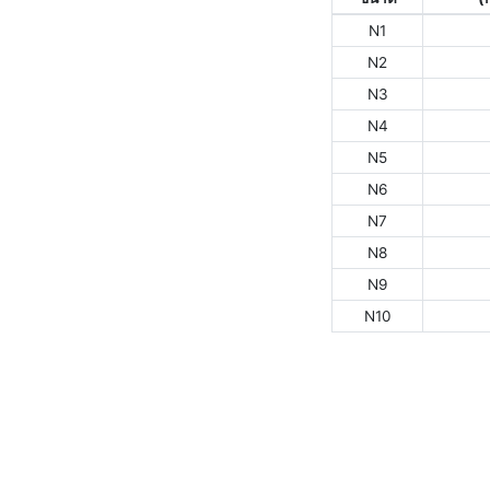
N1
N2
N3
N4
N5
N6
N7
N8
N9
N10