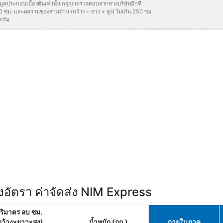
ข้อมูลประกอบเบื้องต้นเท่านั้น กรุณาตรวจสอบจากทางบริษัทอีกที
50 ซม. และผลรวมของสามด้าน (กว้าง + ยาว + สูง) ไม่เกิน 250 ซม.
กรัม
อัตรา ค่าจัดส่ง NIM Express
ริมาตร ลบ ซม.
กว้างxยาวxสูง)
น้ำหนัก (กก.)
ภายในภาค