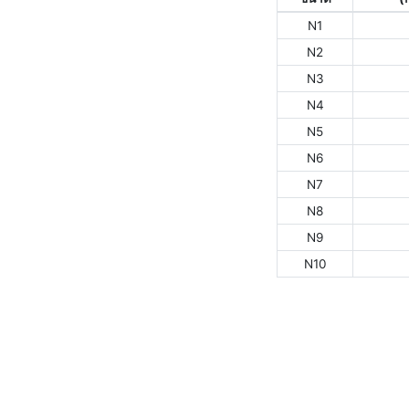
N1
N2
N3
N4
N5
N6
N7
N8
N9
N10