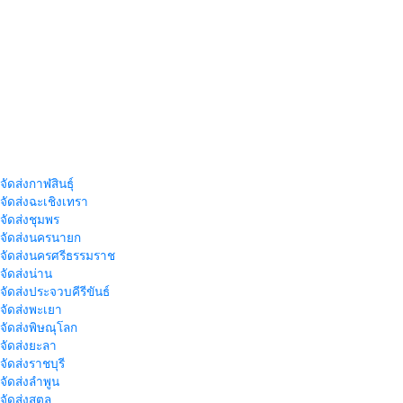
จัดส่งกาฬสินธุ์
าจัดส่งฉะเชิงเทรา
าจัดส่งชุมพร
าจัดส่งนครนายก
าจัดส่งนครศรีธรรมราช
าจัดส่งน่าน
าจัดส่งประจวบคีรีขันธ์
าจัดส่งพะเยา
าจัดส่งพิษณุโลก
าจัดส่งยะลา
จัดส่งราชบุรี
าจัดส่งลำพูน
าจัดส่งสตูล