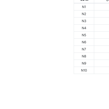
N1
N2
N3
N4
N5
N6
N7
N8
N9
N10