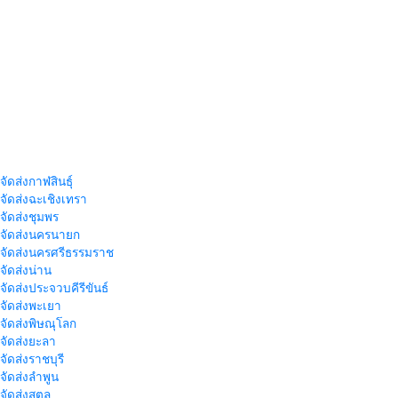
จัดส่งกาฬสินธุ์
าจัดส่งฉะเชิงเทรา
าจัดส่งชุมพร
าจัดส่งนครนายก
าจัดส่งนครศรีธรรมราช
าจัดส่งน่าน
าจัดส่งประจวบคีรีขันธ์
าจัดส่งพะเยา
าจัดส่งพิษณุโลก
าจัดส่งยะลา
จัดส่งราชบุรี
าจัดส่งลำพูน
าจัดส่งสตูล