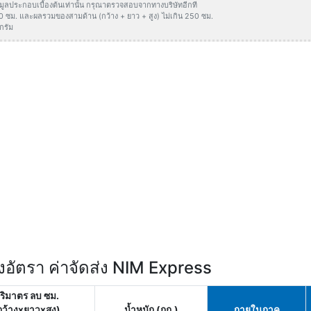
ข้อมูลประกอบเบื้องต้นเท่านั้น กรุณาตรวจสอบจากทางบริษัทอีกที
50 ซม. และผลรวมของสามด้าน (กว้าง + ยาว + สูง) ไม่เกิน 250 ซม.
กรัม
อัตรา ค่าจัดส่ง NIM Express
ริมาตร ลบ ซม.
กว้างxยาวxสูง)
น้ำหนัก (กก.)
ภายในภาค