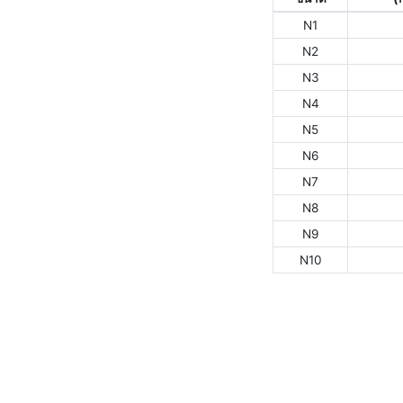
N1
N2
N3
N4
N5
N6
N7
N8
N9
N10