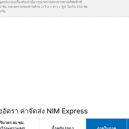
ข้อมูลประกอบเบื้องต้นเท่านั้น กรุณาตรวจสอบจากทางบริษัทอีกที
50 ซม. และผลรวมของสามด้าน (กว้าง + ยาว + สูง) ไม่เกิน 250 ซม.
กรัม
อัตรา ค่าจัดส่ง NIM Express
ริมาตร ลบ ซม.
กว้างxยาวxสูง)
น้ำหนัก (กก.)
ภายในภาค