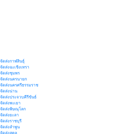
จัดส่งกาฬสินธุ์
าจัดส่งฉะเชิงเทรา
าจัดส่งชุมพร
าจัดส่งนครนายก
าจัดส่งนครศรีธรรมราช
าจัดส่งน่าน
าจัดส่งประจวบคีรีขันธ์
าจัดส่งพะเยา
าจัดส่งพิษณุโลก
าจัดส่งยะลา
จัดส่งราชบุรี
าจัดส่งลำพูน
าจัดส่งสตูล