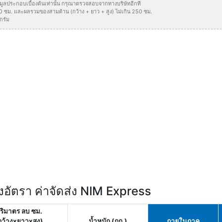
ข้อมูลประกอบเบื้องต้นเท่านั้น กรุณาตรวจสอบจากทางบริษัทอีกที
50 ซม. และผลรวมของสามด้าน (กว้าง + ยาว + สูง) ไม่เกิน 250 ซม.
กรัม
อัตรา ค่าจัดส่ง NIM Express
ริมาตร ลบ ซม.
กว้างxยาวxสูง)
น้ำหนัก (กก.)
ภายในภาค