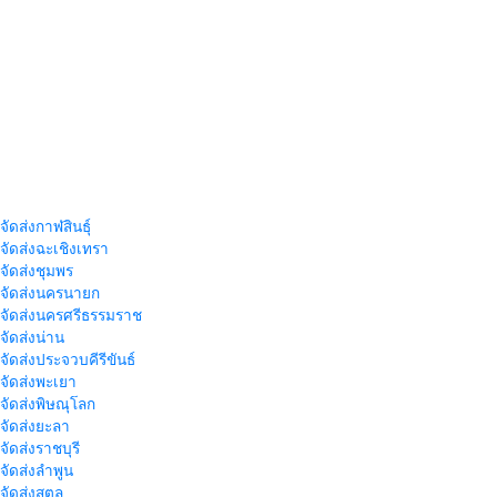
จัดส่งกาฬสินธุ์
าจัดส่งฉะเชิงเทรา
าจัดส่งชุมพร
าจัดส่งนครนายก
าจัดส่งนครศรีธรรมราช
าจัดส่งน่าน
าจัดส่งประจวบคีรีขันธ์
าจัดส่งพะเยา
าจัดส่งพิษณุโลก
าจัดส่งยะลา
จัดส่งราชบุรี
าจัดส่งลำพูน
าจัดส่งสตูล