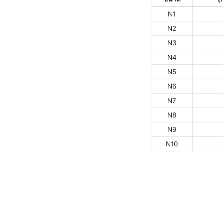
N1
N2
N3
N4
N5
N6
N7
N8
N9
N10