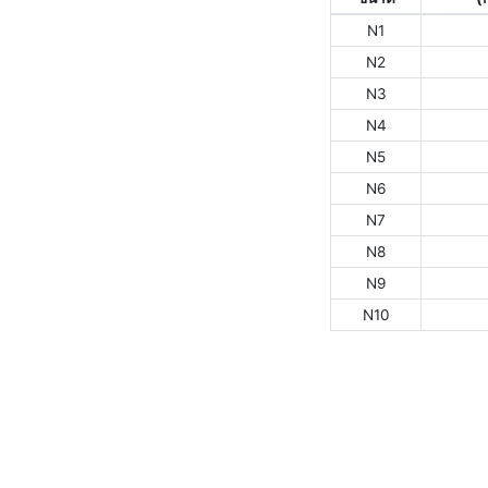
N1
N2
N3
N4
N5
N6
N7
N8
N9
N10