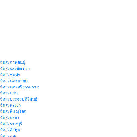
จัดส่งกาฬสินธุ์
าจัดส่งฉะเชิงเทรา
าจัดส่งชุมพร
าจัดส่งนครนายก
าจัดส่งนครศรีธรรมราช
าจัดส่งน่าน
าจัดส่งประจวบคีรีขันธ์
าจัดส่งพะเยา
าจัดส่งพิษณุโลก
าจัดส่งยะลา
จัดส่งราชบุรี
าจัดส่งลำพูน
าจัดส่งสตูล