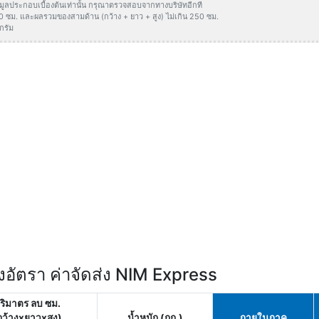
ข้อมูลประกอบเบื้องต้นเท่านั้น กรุณาตรวจสอบจากทางบริษัทอีกที
50 ซม. และผลรวมของสามด้าน (กว้าง + ยาว + สูง) ไม่เกิน 250 ซม.
กรัม
อัตรา ค่าจัดส่ง NIM Express
ริมาตร ลบ ซม.
กว้างxยาวxสูง)
น้ำหนัก (กก.)
ภายในภาค